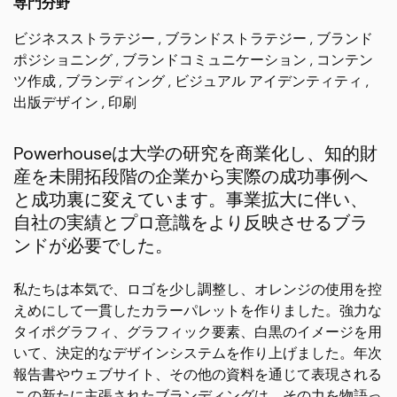
専門分野
ビジネスストラテジー
ブランドストラテジー
ブランド
ポジショニング
ブランドコミュニケーション
コンテン
ツ作成
ブランディング
ビジュアル アイデンティティ
出版デザイン
印刷
Powerhouseは大学の研究を商業化し、知的財
産を未開拓段階の企業から実際の成功事例へ
と成功裏に変えています。事業拡大に伴い、
自社の実績とプロ意識をより反映させるブラ
ンドが必要でした。
私たちは本気で、ロゴを少し調整し、オレンジの使用を控
えめにして一貫したカラーパレットを作りました。強力な
タイポグラフィ、グラフィック要素、白黒のイメージを用
いて、決定的なデザインシステムを作り上げました。年次
報告書やウェブサイト、その他の資料を通じて表現される
この新たに主張されたブランディングは、その力を物語っ